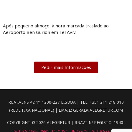
Após pequeno almoço, à hora marcada traslado ao
Aeroporto Ben Gurion em Tel Aviv.
Pedir mais Informações
RUA IVENS 42 1º, 1200-227 LISBOA | TEL: +351 211 218 010
(REDE FIXA NACIONAL) | EMAIL: GERAL@ALEGRETUR.COM
COPYRIGHT © 2026 ALEGRETUR | RNAVT Nº REGISTO: 1940|
POLITICA PRIVACIDADE
|
TERMOS E CONDIÇÕES
|
POLITICA COOKIES