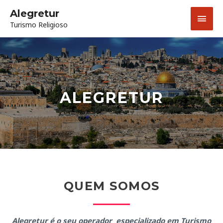
Skip
Main
Alegretur
to
Turismo Religioso
content
Men
ALEGRETUR
QUEM SOMOS
Alegretur é o seu operador especializado em Turismo